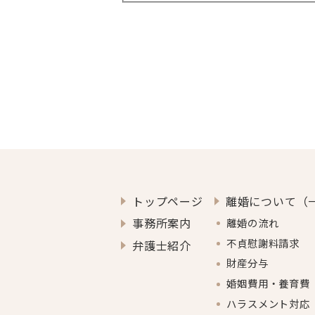
2. 個人情報の第三者提供
当事務所では、メール等の不具
サービス管理者およびその業務
ありません。ただし、次の各号
●法令に基づき開示を求められ
●人の生命、身体または財産の
●当事務所または第三者の権利
●ご利用者様がご自身の個人情
トップページ
離婚について（
事務所案内
離婚の流れ
3. 個人情報の開示、訂
不貞慰謝料請求
弁護士紹介
財産分与
当事務所は、個人情報について
婚姻費用・養育費
方がご本人であることを確認の
また、開示に際しては、手数料
ハラスメント対応