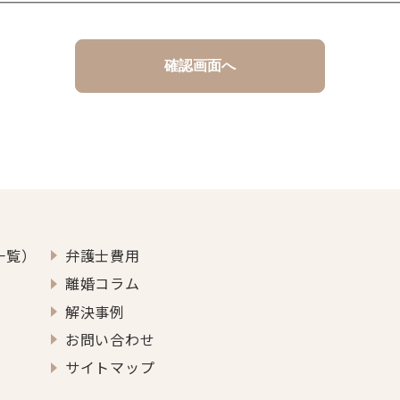
について
合等に対応するため、お問い合わせフォームに記入された内
確認画面へ
受託者に提供するほかは、ご利用者様の個人情報を、事前の
の場合は除くものとします。
た場合
保護のために必要がある場合であって、ご本人の同意を得る
、利益、名誉、信用等を保護するために必要であると当事務
報の開示を事前承認した場合
一覧）
弁護士費用
離婚コラム
正・追加・削除、利用停止等
解決事例
、開示、訂正・追加・削除、利用停止等のお申し出があった
お問い合わせ
うえ、個人情報保護法の定めに従い遅滞なく対応します。
サイトマップ
をいただくことがありますので、あらかじめご了承ください